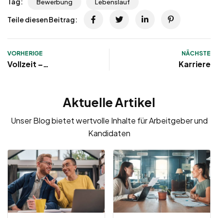
Tag:
Bewerbung
Lebenslauf
Teile diesen Beitrag:
VORHERIGE
NÄCHSTE
Vollzeit –
Karriere
Arbeitsvertrag:
Inhalt, Muster,
Aktuelle Artikel
Vorlage, Probezeit &
Kündigung
Unser Blog bietet wertvolle Inhalte für Arbeitgeber und
Kandidaten