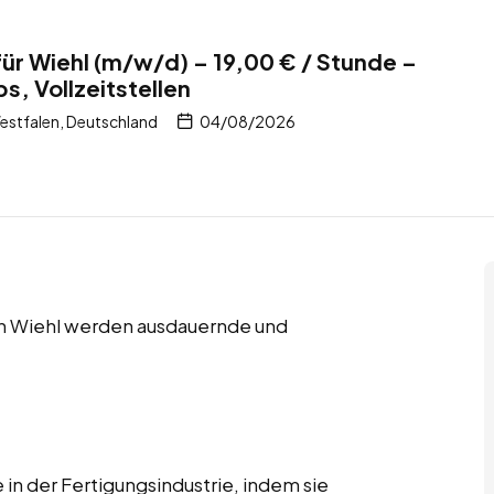
für Wiehl (m/w/d) – 19,00 € / Stunde –
bs, Vollzeitstellen
estfalen, Deutschland
04/08/2026
n in Wiehl werden ausdauernde und
 in der Fertigungsindustrie, indem sie