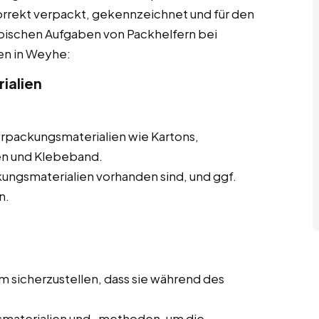
korrekt verpackt, gekennzeichnet und für den
ypischen Aufgaben von Packhelfern bei
len in Weyhe:
ialien
erpackungsmaterialien wie Kartons,
en und Klebeband.
ungsmaterialien vorhanden sind, und ggf.
n.
m sicherzustellen, dass sie während des
materialien und -methoden, um die