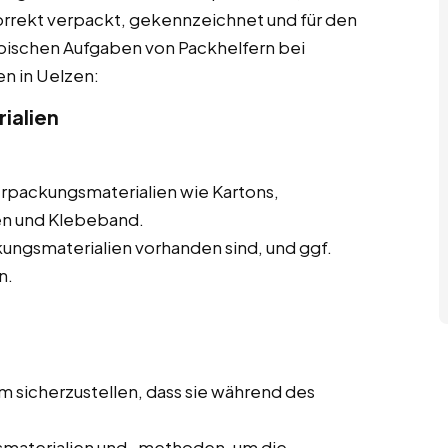
korrekt verpackt, gekennzeichnet und für den
ypischen Aufgaben von Packhelfern bei
en in Uelzen:
ialien
erpackungsmaterialien wie Kartons,
en und Klebeband.
ungsmaterialien vorhanden sind, und ggf.
n.
m sicherzustellen, dass sie während des
materialien und -methoden, um die