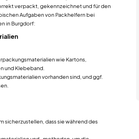
korrekt verpackt, gekennzeichnet und für den
ypischen Aufgaben von Packhelfern bei
en in Burgdorf:
ialien
erpackungsmaterialien wie Kartons,
en und Klebeband.
ungsmaterialien vorhanden sind, und ggf.
sen.
m sicherzustellen, dass sie während des
materialien und -methoden, um die