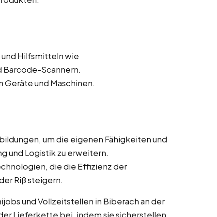
und Hilfsmitteln wie
 Barcode-Scannern.
n Geräte und Maschinen.
bildungen, um die eigenen Fähigkeiten und
g und Logistik zu erweitern.
chnologien, die die Effizienz der
er Riß steigern.
jobs und Vollzeitstellen in Biberach an der
der Lieferkette bei, indem sie sicherstellen,