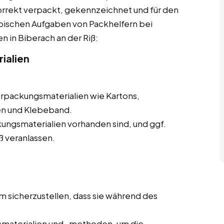
korrekt verpackt, gekennzeichnet und für den
ypischen Aufgaben von Packhelfern bei
n in Biberach an der Riß:
ialien
erpackungsmaterialien wie Kartons,
en und Klebeband.
ungsmaterialien vorhanden sind, und ggf.
ß veranlassen.
m sicherzustellen, dass sie während des
materialien und -methoden, um die