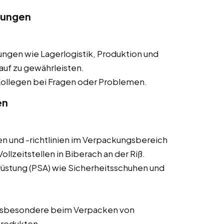
lungen
ngen wie Lagerlogistik, Produktion und
auf zu gewährleisten.
ollegen bei Fragen oder Problemen.
en
en und -richtlinien im Verpackungsbereich
llzeitstellen in Biberach an der Riß.
üstung (PSA) wie Sicherheitsschuhen und
nsbesondere beim Verpacken von
Produkten.