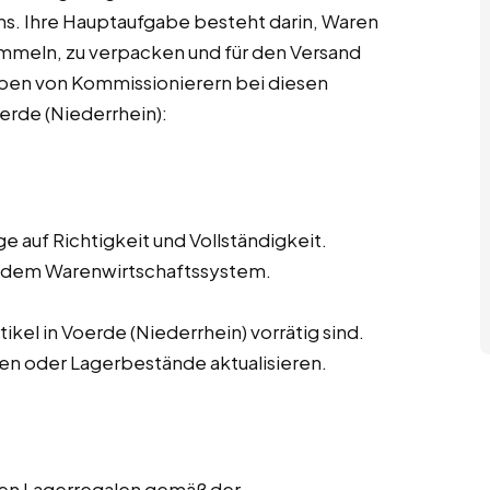
. Ihre Hauptaufgabe besteht darin, Waren
mmeln, zu verpacken und für den Versand
aben von Kommissionierern bei diesen
oerde (Niederrhein):
 auf Richtigkeit und Vollständigkeit.
s dem Warenwirtschaftssystem.
ikel in Voerde (Niederrhein) vorrätig sind.
en oder Lagerbestände aktualisieren.
den Lagerregalen gemäß der