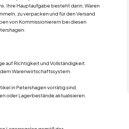
. Ihre Hauptaufgabe besteht darin, Waren
mmeln, zu verpacken und für den Versand
aben von Kommissionierern bei diesen
etershagen:
 auf Richtigkeit und Vollständigkeit.
s dem Warenwirtschaftssystem.
tikel in Petershagen vorrätig sind.
en oder Lagerbestände aktualisieren.
den Lagerregalen gemäß der