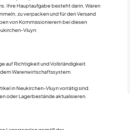
. Ihre Hauptaufgabe besteht darin, Waren
mmeln, zu verpacken und für den Versand
aben von Kommissionierern bei diesen
eukirchen-Vluyn:
 auf Richtigkeit und Vollständigkeit.
s dem Warenwirtschaftssystem.
tikel in Neukirchen-Vluyn vorrätig sind.
en oder Lagerbestände aktualisieren.
den Lagerregalen gemäß der