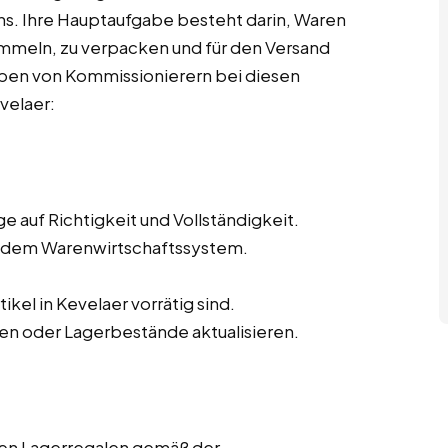
. Ihre Hauptaufgabe besteht darin, Waren
mmeln, zu verpacken und für den Versand
aben von Kommissionierern bei diesen
velaer:
 auf Richtigkeit und Vollständigkeit.
s dem Warenwirtschaftssystem.
ikel in Kevelaer vorrätig sind.
en oder Lagerbestände aktualisieren.
den Lagerregalen gemäß der