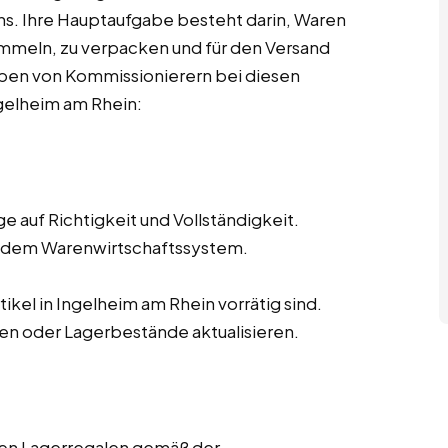
. Ihre Hauptaufgabe besteht darin, Waren
mmeln, zu verpacken und für den Versand
aben von Kommissionierern bei diesen
ngelheim am Rhein:
 auf Richtigkeit und Vollständigkeit.
s dem Warenwirtschaftssystem.
tikel in Ingelheim am Rhein vorrätig sind.
en oder Lagerbestände aktualisieren.
den Lagerregalen gemäß der