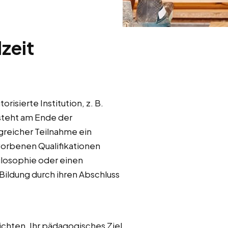
lzeit
isierte Institution, z. B.
 steht am Ende der
lgreicher Teilnahme ein
worbenen Qualifikationen
ilosophie oder einen
Bildung durch ihren Abschluss
chten. Ihr pädagogisches Ziel