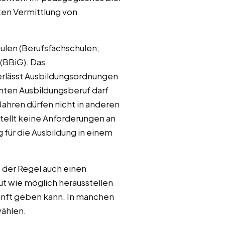
rten Vermittlung von
hulen (Berufsfachschulen;
(BBiG). Das
 erlässt Ausbildungsordnungen
nnten Ausbildungsberuf darf
ahren dürfen nicht in anderen
tellt keine Anforderungen an
für die Ausbildung in einem
 der Regel auch einen
ut wie möglich herausstellen
kunft geben kann. In manchen
ählen.