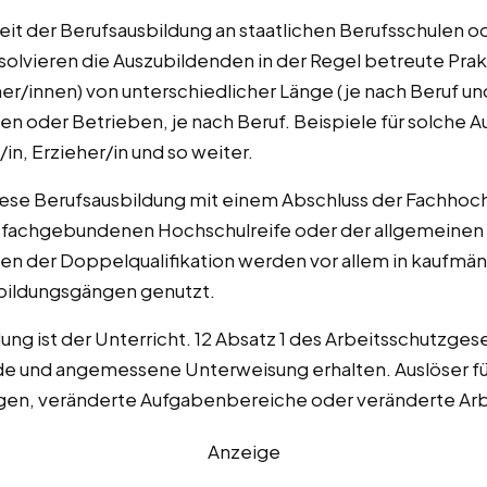
eit der Berufsausbildung an staatlichen Berufsschulen od
bsolvieren die Auszubildenden in der Regel betreute Prak
r/innen) von unterschiedlicher Länge (je nach Beruf un
en oder Betrieben, je nach Beruf. Beispiele für solche 
in, Erzieher/in und so weiter.
diese Berufsausbildung mit einem Abschluss der Fachhoch
er fachgebundenen Hochschulreife oder der allgemeinen 
en der Doppelqualifikation werden vor allem in kaufm
bildungsgängen genutzt.
ng ist der Unterricht. 12 Absatz 1 des Arbeitsschutzgese
de und angemessene Unterweisung erhalten. Auslöser für
gen, veränderte Aufgabenbereiche oder veränderte Arb
Anzeige