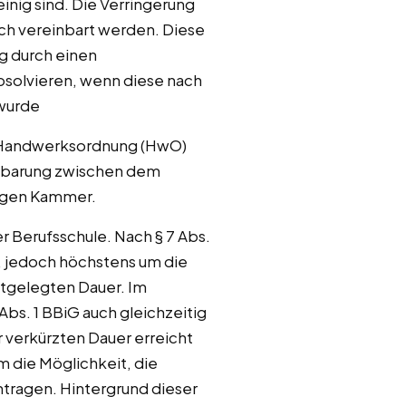
inig sind. Die Verringerung
ich vereinbart werden. Diese
ng durch einen
absolvieren, wenn diese nach
 wurde
ie Handwerksordnung (HwO)
einbarung zwischen dem
igen Kammer.
 Berufsschule. Nach § 7 Abs.
, jedoch höchstens um die
stgelegten Dauer. Im
bs. 1 BBiG auch gleichzeitig
er verkürzten Dauer erreicht
m die Möglichkeit, die
tragen. Hintergrund dieser