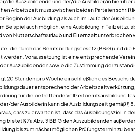
er/die Auszubildende und der/die Ausbilder/in hierüber e
hen Arbeitszeit muss zwischen beiden Parteien schriftl
r Beginn der Ausbildung als auch im Laufe der Ausbildu
m Beispiel auch möglich, eine Ausbildung in Teilzeit zu 
 von Mutterschaftsurlaub und Elternzeit unterbrochen
rufe, die durch das Berufsbildungsgesetz (BBiG) und d
lernt werden. Voraussetzung ist eine entsprechende Ver
der Auszubildenden sowie die Zustimmung der zuständ
gt 20 Stunden pro Woche einschließlich des Besuchs der
usbildungsdauer entsprechend der Arbeitszeitverkürzung
ordnung für die betreffende Vollzeitberufsausbildung fe
r/der Ausbilderin kann die Ausbildungszeit gemäß § 8 A
raus, dass zu erwarten ist, dass das Ausbildungsziel in d
rung bietet § 7a Abs. 3 BBiG den Auszubildenden außerde
bildung bis zum nächstmöglichen Prüfungstermin zu bean