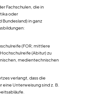
er Fachschulen, die in
tika oder
d Bundesland) in ganz
Ausbildungen:
schulreife (FOR; mittlere
Hochschulreife (Abitur) zu
ännischen, medientechnischen
tzes verlangt, dass die
 eine Unterweisung sind z. B.
eitsabläufe.