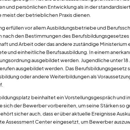
en und persönlichen Entwicklung als in der standardisie
meist der betrieblichen Praxis dienen.
ng erfüllen vor allem Ausbildungsbetriebe und Berufssc
en nach den Bestimmungen des Berufsbildungsgesetzes 
haft und Arbeit oder das andere zuständige Ministerium
ete und einheitliche Berufsausbildung. In einem anerka
ungsordnung ausgebildet werden. Jugendliche unter 18 J
erufen ausgebildet werden. Das Berufsbildungsgesetz s
bildung oder andere Weiterbildungen als Voraussetzung 
f.
ldungsplatz beinhaltet ein Vorstellungsgespräch und in
te sich der Bewerber vorbereiten, um seine Stärken so g
ehört sicher auch, dass er über aktuelle Ereignisse Aus
nte Assessment Center eingesetzt, um Bewerber auszuw