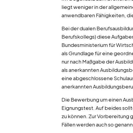
liegt weniger in der allgemein
anwendbaren Fähigkeiten, die 
Bei der dualen Berufsausbildu
Berufskollegs) diese Aufgab
Bundesministerium für Wirtsc
als Grundlage für eine geordn
nur nach Maßgabe der Ausbild
als anerkannten Ausbildungsb
eine abgeschlossene Schulaus
anerkannten Ausbildungsberu
Die Bewerbung um einen Ausbi
Eignungstest. Auf beides soll
zu können. Zur Vorbereitung g
Fällen werden auch so genan