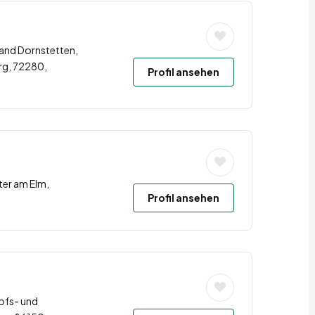
and Dornstetten,
rg, 72280,
Profil ansehen
ter am Elm,
Profil ansehen
ofs- und