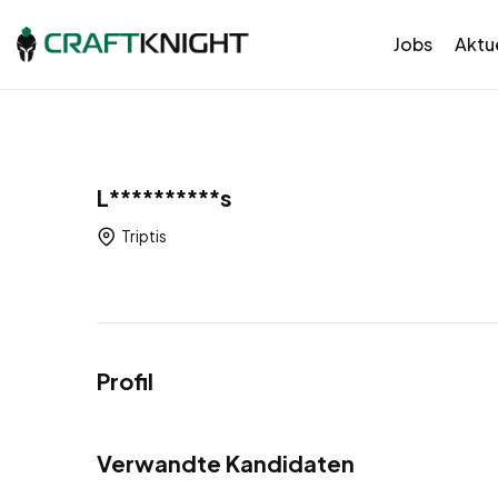
Jobs
Aktue
L**********s
Triptis
Profil
Verwandte Kandidaten