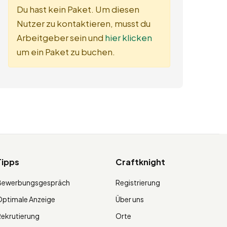
Du hast kein Paket. Um diesen
Nutzer zu kontaktieren, musst du
Arbeitgeber sein und
hier klicken
um ein Paket zu buchen.
Tipps
Craftknight
Bewerbungsgespräch
Registrierung
ptimale Anzeige
Über uns
ekrutierung
Orte