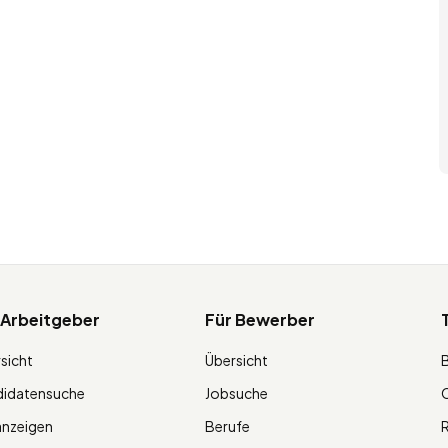
 Arbeitgeber
Für Bewerber
sicht
Übersicht
didatensuche
Jobsuche
O
anzeigen
Berufe
R