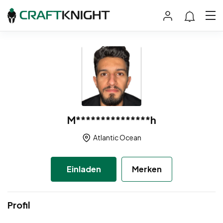
M***************h
Atlantic Ocean
Einladen
Merken
Profil